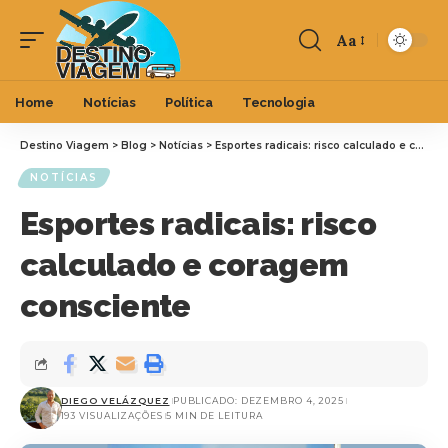
Aa
Home
Notícias
Política
Tecnologia
Destino Viagem
>
Blog
>
Notícias
>
Esportes radicais: risco calculado e coragem consciente
NOTÍCIAS
Esportes radicais: risco
calculado e coragem
consciente
DIEGO VELÁZQUEZ
PUBLICADO: DEZEMBRO 4, 2025
193 VISUALIZAÇÕES
5 MIN DE LEITURA