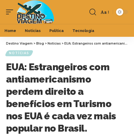
Aa
Home
Notícias
Política
Tecnologia
Destino Viagem
>
Blog
>
Notícias
>
EUA: Estrangeiros com antiamericanismo perdem direito a benefícios em Turismo nos EUA é cada vez mais popular no Brasil.
NOTÍCIAS
EUA: Estrangeiros com
antiamericanismo
perdem direito a
benefícios em Turismo
nos EUA é cada vez mais
popular no Brasil.