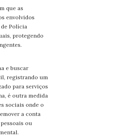
am que as
os envolvidos
 de Polícia
tuais, protegendo
ngentes.
ma e buscar
il, registrando um
zado para serviços
na
, é outra medida
s sociais onde o
 remover a conta
 pessoais ou
amental.