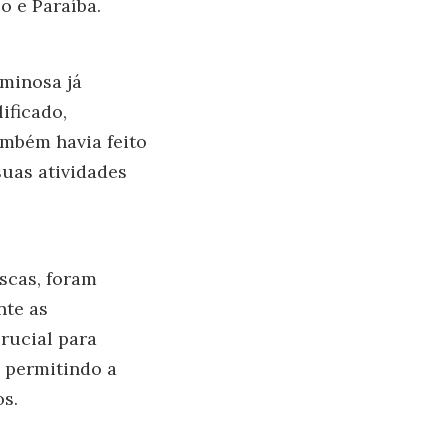
o e Paraíba.
minosa já
ificado,
ambém havia feito
suas atividades
scas, foram
nte as
crucial para
, permitindo a
os.