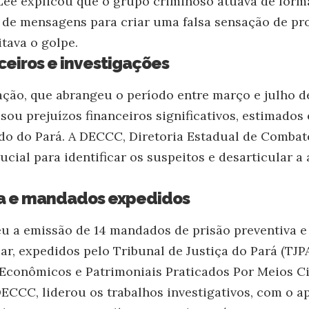
ee explicou que o grupo criminoso atuava de forma
 de mensagens para criar uma falsa sensação de p
itava o golpe.
nceiros e investigações
ação, que abrangeu o período entre março e julho d
sou prejuízos financeiros significativos, estimados
do do Pará. A DECCC, Diretoria Estadual de Combat
rucial para identificar os suspeitos e desarticular a
a e mandados expedidos
u a emissão de 14 mandados de prisão preventiva e 
r, expedidos pelo Tribunal de Justiça do Pará (TJPA
Econômicos e Patrimoniais Praticados Por Meios Ci
DECCC, liderou os trabalhos investigativos, com o a