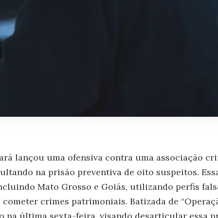
 Pará lançou uma ofensiva contra uma associação cr
sultando na prisão preventiva de oito suspeitos. Es
ncluindo Mato Grosso e Goiás, utilizando perfis fal
cometer crimes patrimoniais. Batizada de “Operaçã
io na última sexta-feira, visando desarticular essa 