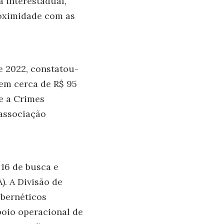
 interestadual,
roximidade com as
e 2022, constatou-
 em cerca de R$ 95
e a Crimes
 associação
16 de busca e
). A Divisão de
bernéticos
poio operacional de