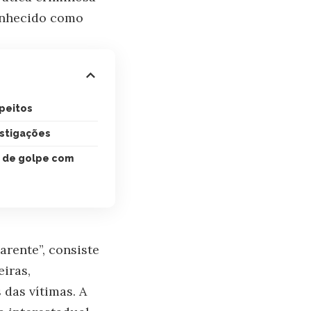
onhecido como
peitos
stigações
 de golpe com
rente”, consiste
eiras,
 das vítimas. A