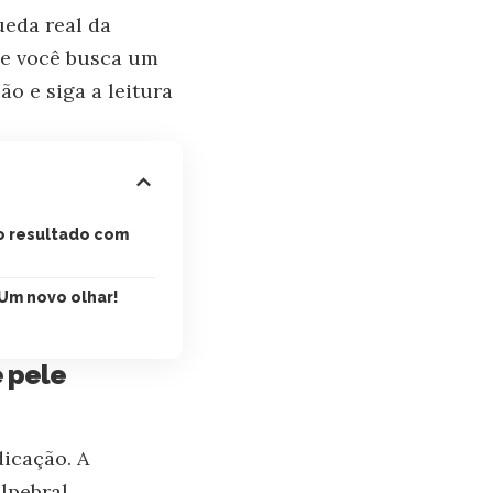
ueda real da
Se você busca um
o e siga a leitura
o resultado com
 Um novo olhar!
 pele
dicação. A
lpebral