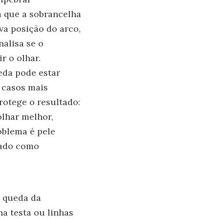
m que a sobrancelha
rva posição do arco,
nalisa se o
r o olhar.
ueda pode estar
 casos mais
rotege o resultado:
olhar melhor,
oblema é pele
liado como
a queda da
a testa ou linhas