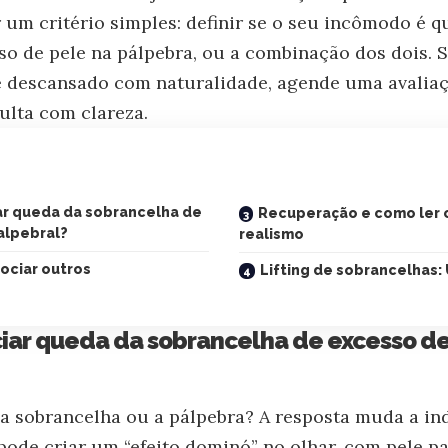
um critério simples: definir se o seu incômodo é q
so de pele na pálpebra, ou a combinação dos dois. 
e descansado com naturalidade, agende uma avaliaçã
ulta com clareza.
ar queda da sobrancelha de
Recuperação e como ler 
alpebral?
realismo
ociar outros
Lifting de sobrancelhas:
iar queda da sobrancelha de excesso de
 a sobrancelha ou a pálpebra? A resposta muda a in
pode criar um “efeito dominó” no olhar, com pele pa