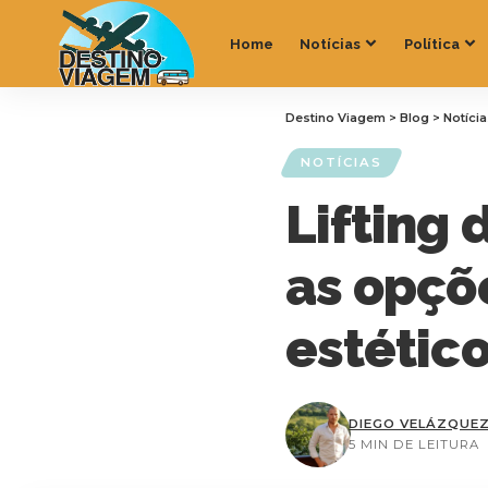
Home
Notícias
Política
Destino Viagem
>
Blog
>
Notíci
NOTÍCIAS
Lifting 
as opçõe
estétic
DIEGO VELÁZQUE
5 MIN DE LEITURA