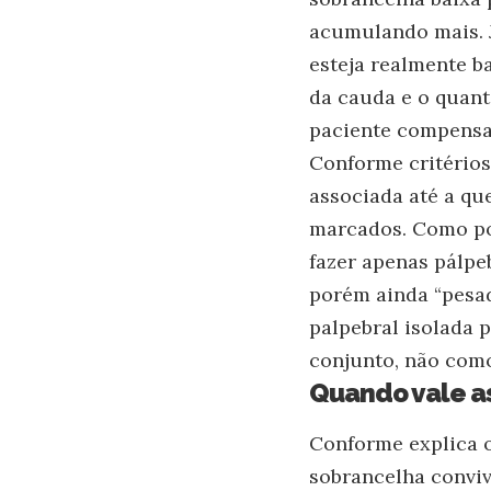
acumulando mais. J
esteja realmente ba
da cauda e o quant
paciente compensa 
Conforme critérios
associada até a qu
marcados. Como pon
fazer apenas pálpe
porém ainda “pesad
palpebral isolada 
conjunto, não como
Quando vale a
Conforme explica o
sobrancelha conviv