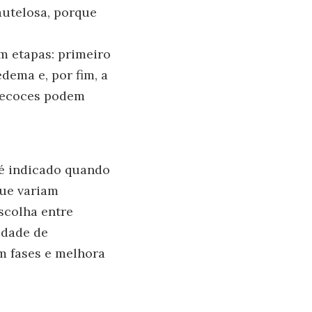
autelosa, porque
m etapas: primeiro
dema e, por fim, a
precoces podem
 é indicado quando
que variam
escolha entre
idade de
m fases e melhora