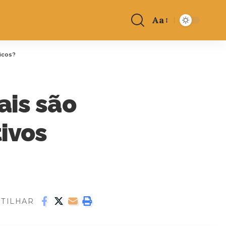
Aa
ticos?
ais são
tivos
TILHAR