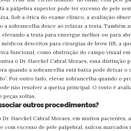
á a pálpebra superior pode ter excesso de pele se
ixa. Sob a ótica do exame clínico, a avaliação obse
o a sobrancelha desce ao relaxar a testa. Também a
elevando a testa para enxergar melhor ou para abri
 médicos descritos para cirurgias de brow lift, a q
eixa funcional, como obstrução do campo visual em
tua o Dr. Haeckel Cabral Moraes, essa distinção p
bra quando a sobrancelha está baixa pode deixar o 
o”. Por outro lado, elevar sobrancelha quando o pr
pode não resolver a queixa principal. O rosto é ava
 peças soltas.
ssociar outros procedimentos?
 Dr. Haeckel Cabral Moraes, em muitos pacientes, 
e com excesso de pele palpebral, sulcos marcados n