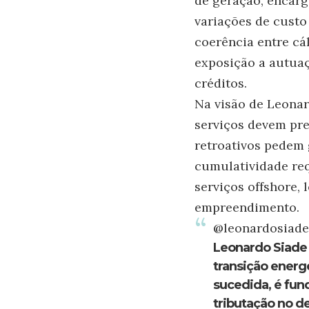
de geração, encargo
variações de custo
coerência entre cá
exposição a autuaç
créditos.
Na visão de Leonar
serviços devem pre
retroativos pedem 
cumulatividade req
serviços offshore, 
empreendimento.
@leonardosiad
Leonardo Siade 
transição energ
sucedida, é fun
tributação no d