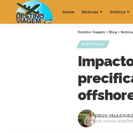
Home
Notícias
Política
Destino Viagem
>
Blog
>
Notíci
NOTÍCIAS
Impactos
precific
offshor
DIEGO VELÁZQUE
225 VISUALIZAÇÕE