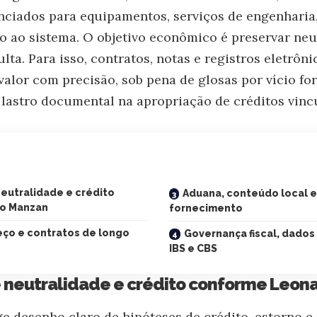
nciados para equipamentos, serviços de engenharia,
o ao sistema. O objetivo econômico é preservar neut
ta. Para isso, contratos, notas e registros eletrôn
valor com precisão, sob pena de glosas por vício fo
e lastro documental na apropriação de créditos vin
eutralidade e crédito
Aduana, conteúdo local e
o Manzan
fornecimento
ço e contratos de longo
Governança fiscal, dados 
IBS e CBS
 neutralidade e crédito conforme Leon
ge desenho claro de hipóteses de crédito, estorno e