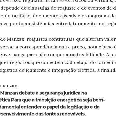
s e risco regulatório. Em PPAs físicos ou virtuais, 
 depende de cláusulas de reajuste e de eventos de d
lculo tarifário, documentos fiscais e cronograma de
ões por inconsistências entre faturamento, entrega
do Manzan, reajustes contratuais que alteram valor
servar a correspondência entre preço, nota e base d
governança para não romper a rastreabilidade. A pr
uer registros que conectem cada etapa do fornecim
logística de içamento e integração elétrica, à finali
emanzan
Manzan debate a segurança jurídica na
ética Para que a transição energética seja bem-
damental entender o papel da legislação e da
esenvolvimento das fontes renováveis.