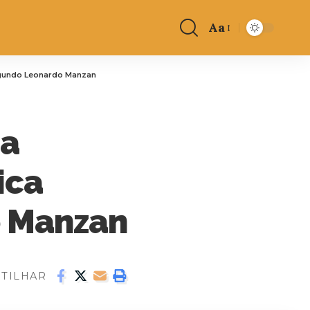
Aa
segundo Leonardo Manzan
na
ica
o Manzan
TILHAR