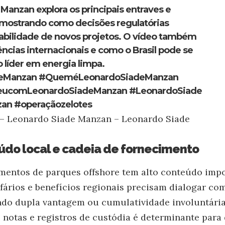
Manzan explora os principais entraves e
 mostrando como decisões regulatórias
iabilidade de novos projetos. O vídeo também
ncias internacionais e como o Brasil pode se
 líder em energia limpa.
eManzan
#QueméLeonardoSiadeManzan
eucomLeonardoSiadeManzan
#LeonardoSiade
zan
#operaçãozelotes
 – Leonardo Siade Manzan – Leonardo Siade
údo local e cadeia de fornecimento
mentos de parques offshore tem alto conteúdo imp
ifários e benefícios regionais precisam dialogar com
do dupla vantagem ou cumulatividade involuntária
s, notas e registros de custódia é determinante par