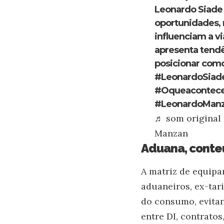
Leonardo Siade 
oportunidades,
influenciam a v
apresenta tendê
posicionar como
#LeonardoSiad
#Oqueacontec
#LeonardoMan
♬ som original
Manzan
Aduana, conte
A matriz de equipa
aduaneiros, ex-tar
do consumo, evitan
entre DI, contrato