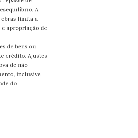
o repasse de
esequilíbrio. A
 obras limita a
 e apropriação de
es de bens ou
e crédito. Ajustes
ova de não
ento, inclusive
dade do