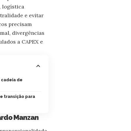
 logística
ralidade e evitar
icos precisam
rmal, divergências
culados a CAPEX e
 cadeia de
e transição para
ardo Manzan
 proporcionalidade.