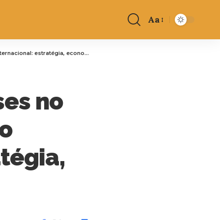
Aa
: estratégia, economia e diplomacia
ses no
no
tégia,