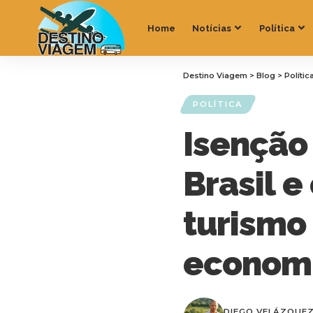
Home
Notícias
Política
Destino Viagem
>
Blog
>
Polític
POLÍTICA
Isenção 
Brasil e
turismo 
economi
DIEGO VELÁZQUE