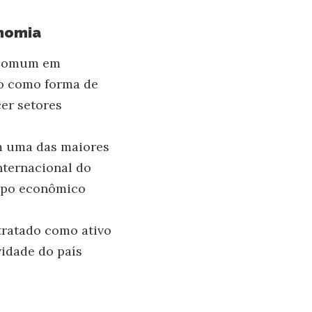
onomia
a comum em
to como forma de
cer setores
om uma das maiores
nternacional do
ampo econômico
tratado como ativo
vidade do país