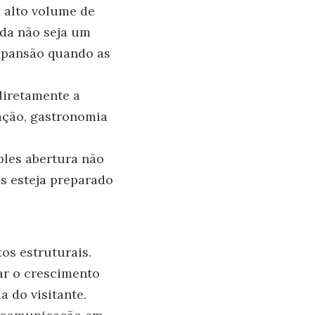
 alto volume de
nda não seja um
expansão quando as
 diretamente a
iação, gastronomia
ples abertura não
ís esteja preparado
os estruturais.
ar o crescimento
 do visitante.