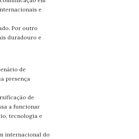
ui comunicação em
nternacionais e
ado. Por outro
ais duradouro e
cenário de
ua presença
sificação de
ssa a funcionar
o, tecnologia e
m internacional do