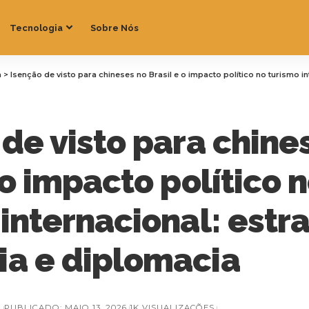
Tecnologia
Sobre Nós
a
>
Isenção de visto para chineses no Brasil e o impacto político no turismo internacional
de visto para chine
 o impacto político 
internacional: estra
a e diplomacia
Z
PUBLICADO: MAIO 13, 2026
1K VISUALIZAÇÕES