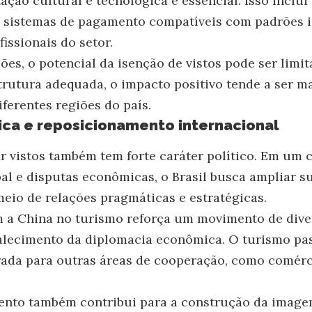
tação cultural e tecnológica é essencial. Isso incl
, sistemas de pagamento compatíveis com padrões i
issionais do setor.
es, o potencial da isenção de vistos pode ser limit
trutura adequada, o impacto positivo tende a ser m
iferentes regiões do país.
ica e reposicionamento internacional
ar vistos também tem forte caráter político. Em um 
al e disputas econômicas, o Brasil busca ampliar s
meio de relações pragmáticas e estratégicas.
 a China no turismo reforça um movimento de diver
talecimento da diplomacia econômica. O turismo pa
ada para outras áreas de cooperação, como comérci
ento também contribui para a construção da image