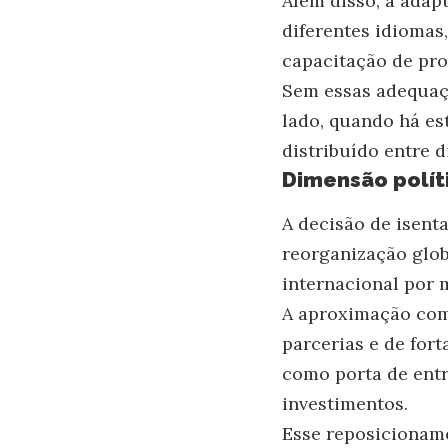
Além disso, a adap
diferentes idiomas
capacitação de prof
Sem essas adequaçõ
lado, quando há es
distribuído entre d
Dimensão polít
A decisão de isent
reorganização glob
internacional por 
A aproximação com
parcerias e de for
como porta de entr
investimentos.
Esse reposicionam