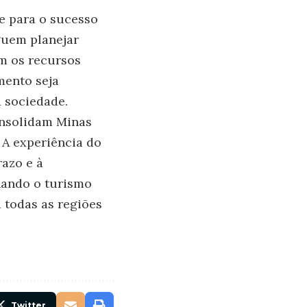
e para o sucesso
guem planejar
m os recursos
mento seja
 sociedade.
onsolidam Minas
 A experiência do
razo e à
rnando o turismo
 todas as regiões
Twitter