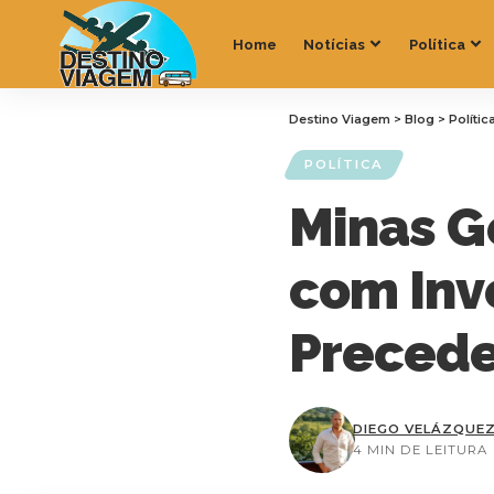
Home
Notícias
Política
Destino Viagem
>
Blog
>
Polític
POLÍTICA
Minas G
com Inv
Precede
DIEGO VELÁZQUE
4 MIN DE LEITURA