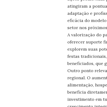
atingiram a pontua
adaptação e profis
eficácia do modelo
setor nos próximos
A valorização do pa
oferecer suporte f
explorem suas pote
festas tradicionai
beneficiados, que 
Outro ponto releva
regional. O aument
alimentação, hosp
beneficia diretame
investimento em tu
crescimento integr