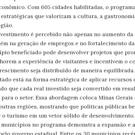
conômico. Com 605 cidades habilitadas, o programa
estratégicas que valorizam a cultura, a gastronomi
egião.
nvestimento é percebido não apenas no aumento d
mbém na geração de empregos e no fortalecimento d
ípio beneficiado pode desenvolver projetos que pr
lhorem a experiência de visitantes e incentivem o c
rescimento seja distribuído de maneira equilibrada.
stado está na forma estratégica de aplicar recursos
ndo que cada real investido seja convertido em resu
e para o setor. Essa abordagem coloca Minas Gerai
outras regiões, mostrando que políticas públicas b
 o turismo em um vetor sólido de desenvolvimento.
s municípios no programa demonstra a expansão e a
elo governo estadual. Entre os 30 municípios recé