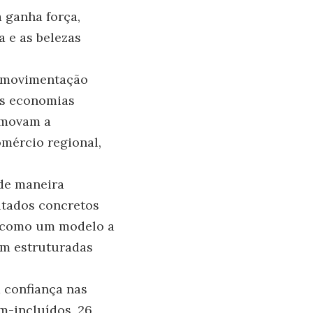
 ganha força,
a e as belezas
a movimentação
as economias
omovam a
omércio regional,
 de maneira
ltados concretos
s como um modelo a
em estruturadas
 confiança nas
m-incluídos, 26