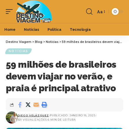
Aa
Home
Notícias
Política
Tecnologia
Destino Viagem
>
Blog
>
Notícias
>
59 milhões de brasileiros devem viajar no verão, e praia é principal atrativo
NOTÍCIAS
59 milhões de brasileiros
devem viajar no verão, e
praia é principal atrativo
DIEGO VELÁZQUEZ
PUBLICADO: JANEIRO 16, 2025
301 VISUALIZAÇÕES
6 MIN DE LEITURA