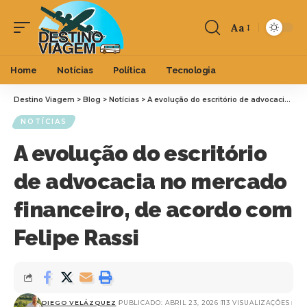
Aa
Home
Notícias
Política
Tecnologia
Destino Viagem
>
Blog
>
Notícias
>
A evolução do escritório de advocacia no mercado financeiro, de acordo com Felipe Rassi
NOTÍCIAS
A evolução do escritório
de advocacia no mercado
financeiro, de acordo com
Felipe Rassi
DIEGO VELÁZQUEZ
PUBLICADO: ABRIL 23, 2026
113 VISUALIZAÇÕES