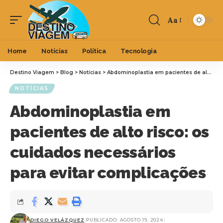
Aa
Home
Notícias
Política
Tecnologia
Destino Viagem
>
Blog
>
Notícias
>
Abdominoplastia em pacientes de alto risco: os cuidados necessários para evitar complicações
NOTÍCIAS
Abdominoplastia em
pacientes de alto risco: os
cuidados necessários
para evitar complicações
DIEGO VELÁZQUEZ
PUBLICADO: AGOSTO 19, 2024