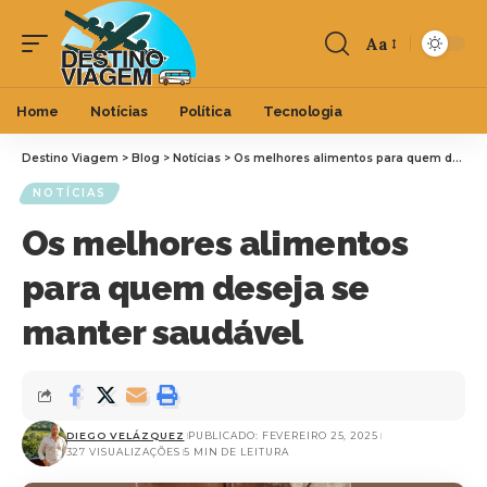
Aa
Home
Notícias
Política
Tecnologia
Destino Viagem
>
Blog
>
Notícias
>
Os melhores alimentos para quem deseja se manter saudável
NOTÍCIAS
Os melhores alimentos
para quem deseja se
manter saudável
DIEGO VELÁZQUEZ
PUBLICADO: FEVEREIRO 25, 2025
327 VISUALIZAÇÕES
5 MIN DE LEITURA