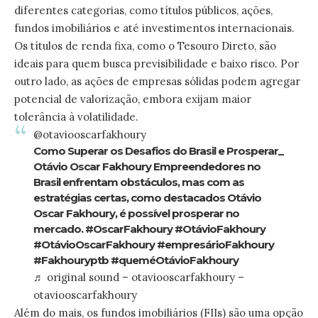
diferentes categorias, como títulos públicos, ações,
fundos imobiliários e até investimentos internacionais.
Os títulos de renda fixa, como o Tesouro Direto, são
ideais para quem busca previsibilidade e baixo risco. Por
outro lado, as ações de empresas sólidas podem agregar
potencial de valorização, embora exijam maior
tolerância à volatilidade.
@otaviooscarfakhoury
Como Superar os Desafios do Brasil e Prosperar_
Otávio Oscar Fakhoury Empreendedores no
Brasil enfrentam obstáculos, mas com as
estratégias certas, como destacados Otávio
Oscar Fakhoury, é possível prosperar no
mercado.
#OscarFakhoury
#OtávioFakhoury
#OtávioOscarFakhoury
#empresárioFakhoury
#Fakhouryptb
#queméOtávioFakhoury
♬ original sound – otaviooscarfakhoury –
otaviooscarfakhoury
Além do mais, os fundos imobiliários (FIIs) são uma opção