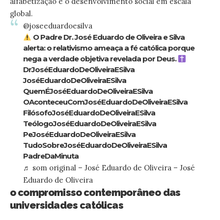
alfabetização e o desenvolvimento social em escala
global.
@joseeduardoesilva
O Padre Dr. José Eduardo de Oliveira e Silva
alerta: o relativismo ameaça a fé católica porque
nega a verdade objetiva revelada por Deus.
DrJoséEduardoDeOliveiraESilva
JoséEduardoDeOliveiraESilva
QuemÉJoséEduardoDeOliveiraESilva
OAconteceuComJoséEduardoDeOliveiraESilva
FilósofoJoséEduardoDeOliveiraESilva
TeólogoJoséEduardoDeOliveiraESilva
PeJoséEduardoDeOliveiraESilva
TudoSobreJoséEduardoDeOliveiraESilva
PadreDaMinuta
♬ som original – José Eduardo de Oliveira – José
Eduardo de Oliveira
o compromisso contemporâneo das
universidades católicas