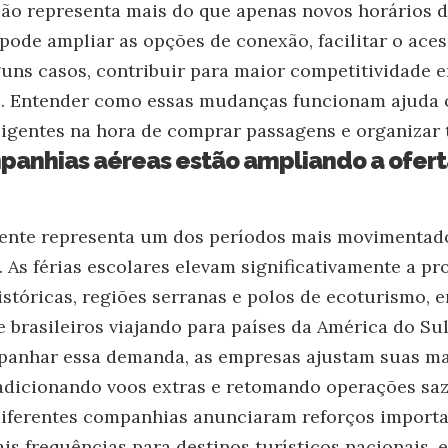
ão representa mais do que apenas novos horários d
pode ampliar as opções de conexão, facilitar o aces
guns casos, contribuir para maior competitividade e
. Entender como essas mudanças funcionam ajuda o
ligentes na hora de comprar passagens e organizar t
mpanhias aéreas estão ampliando a ofer
mente representa um dos períodos mais movimentad
o. As férias escolares elevam significativamente a p
históricas, regiões serranas e polos de ecoturismo
 brasileiros viajando para países da América do Sul
panhar essa demanda, as empresas ajustam suas ma
adicionando voos extras e retomando operações saz
diferentes companhias anunciaram reforços importa
is frequências para destinos turísticos nacionais,