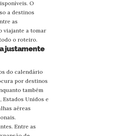
isponíveis. O
so a destinos
ntre as
 viajante a tomar
odo o roteiro.
ta justamente
os do calendário
rocura por destinos
, enquanto também
, Estados Unidos e
lhas aéreas
onais.
ntes. Entre as
 expansão de