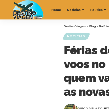
Home
Notícias
Política
Destino Viagem
>
Blog
>
Notíci
NOTÍCIAS
Férias 
voos no
quem vai
as nova
DIEGO VELÁZQUE