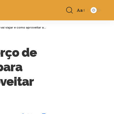
Aa
e como aproveitar as novas opções
orço de
para
veitar