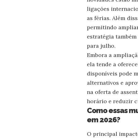
ligações internaci
as férias. Além di
permitindo ampliar
estratégia também 
para julho.
Embora a ampliação
ela tende a oferec
disponíveis pode m
alternativos e ap
na oferta de assen
horário e reduzir 
Como essas mu
em 2026?
O principal impact