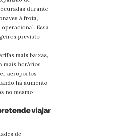
procuradas durante
naves à frota,
 operacional. Essa
geiros previsto
rifas mais baixas,
a mais horários
her aeroportos
quando há aumento
voos no mesmo
retende viajar
dades de