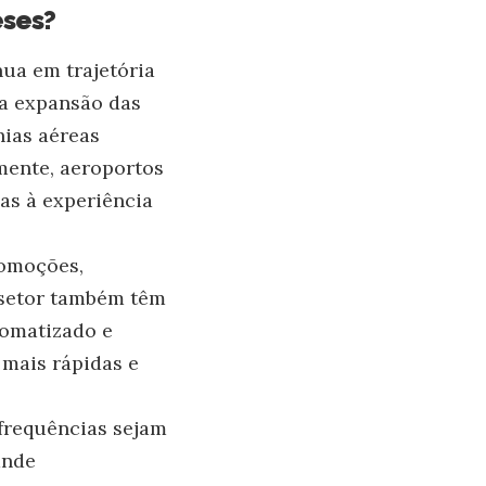
eses?
ua em trajetória
a expansão das
hias aéreas
mente, aeroportos
as à experiência
romoções,
 setor também têm
tomatizado e
 mais rápidas e
 frequências sejam
ande