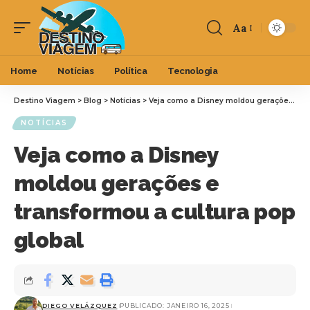
Aa
Home
Notícias
Política
Tecnologia
Destino Viagem
>
Blog
>
Notícias
>
Veja como a Disney moldou gerações e transformou a cultura pop global
NOTÍCIAS
Veja como a Disney
moldou gerações e
transformou a cultura pop
global
DIEGO VELÁZQUEZ
PUBLICADO: JANEIRO 16, 2025