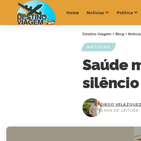
Home
Notícias
Política
Destino Viagem
>
Blog
>
Notíci
NOTÍCIAS
Saúde m
silêncio
DIEGO VELÁZQUE
5 MIN DE LEITURA