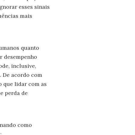
gnorar esses sinais
quências mais
 humanos quanto
or desempenho
de, inclusive,
o. De acordo com
o que lidar com as
 e perda de
ionando como
: