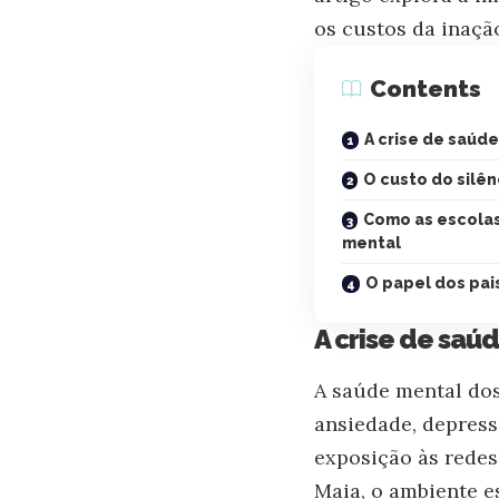
os custos da inaçã
Contents
A crise de saúd
O custo do silê
Como as escola
mental
O papel dos pai
A crise de saú
A saúde mental dos
ansiedade, depress
exposição às redes
Maia, o ambiente e