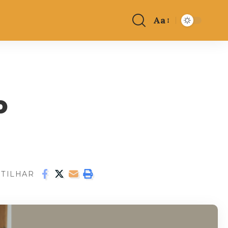
Aa
o
TILHAR