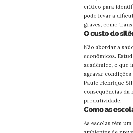
crítico para ident
pode levar a dific
graves, como trans
O custo do sil
Não abordar a saúd
econômicos. Estu
acadêmico, o que im
agravar condições
Paulo Henrique Sil
consequências da n
produtividade.
Como as escol
As escolas têm um
ambientes de preve