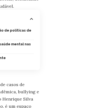
udável.
o de políticas de
a saúde mental nas
ente
 de casos de
adêmica, bullying e
o Henrique Silva
po, é um espaço