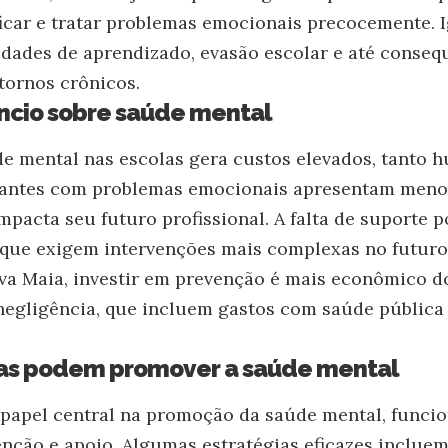
ificar e tratar problemas emocionais precocemente. I
uldades de aprendizado, evasão escolar e até conse
tornos crônicos.
êncio sobre saúde mental
e mental nas escolas gera custos elevados, tanto
dantes com problemas emocionais apresentam men
pacta seu futuro profissional. A falta de suporte po
 que exigem intervenções mais complexas no futur
va Maia, investir em prevenção é mais econômico d
egligência, que incluem gastos com saúde pública
as podem promover a saúde mental
 papel central na promoção da saúde mental, func
nção e apoio. Algumas estratégias eficazes incluem