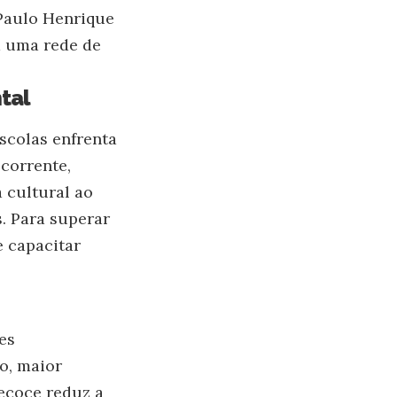
 Paulo Henrique
ia uma rede de
tal
scolas enfrenta
ecorrente,
 cultural ao
. Para superar
e capacitar
es
o, maior
ecoce reduz a