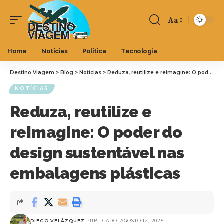
Aa
Home
Notícias
Política
Tecnologia
Destino Viagem
>
Blog
>
Notícias
>
Reduza, reutilize e reimagine: O poder do design sustentável nas embalagens plásticas
NOTÍCIAS
Reduza, reutilize e
reimagine: O poder do
design sustentável nas
embalagens plásticas
DIEGO VELÁZQUEZ
PUBLICADO: AGOSTO 12, 2025