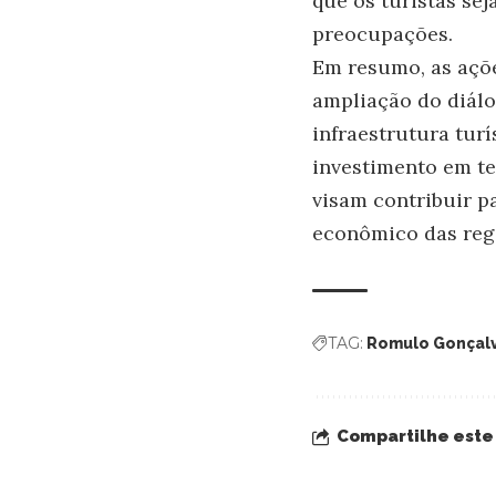
que os turistas se
preocupações.
Em resumo, as açõe
ampliação do diálo
infraestrutura turí
investimento em te
visam contribuir p
econômico das reg
TAG:
Romulo Gonçalv
Compartilhe este