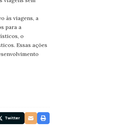
as viagens sem
o às viagens, a
os para a
ísticos, o
ticos. Essas ações
desenvolvimento
Twitter