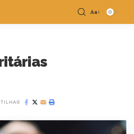
Aa
itárias
TILHAR