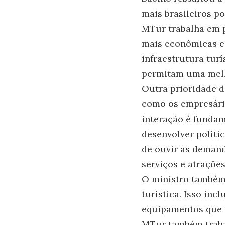
mais brasileiros po
MTur trabalha em p
mais econômicas e 
infraestrutura tur
permitam uma melho
Outra prioridade d
como os empresário
interação é fundam
desenvolver políti
de ouvir as demand
serviços e atrações
O ministro também 
turística. Isso inc
equipamentos que p
MTur também trabal