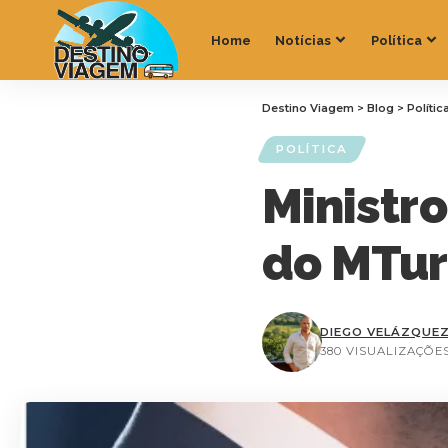
Home
Notícias
Política
Destino Viagem
>
Blog
>
Polític
POLÍTICA
Ministro
do MTur
DIEGO VELÁZQUE
380 VISUALIZAÇÕE