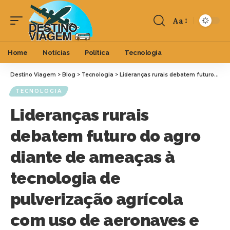
Aa
Home
Notícias
Política
Tecnologia
Destino Viagem
>
Blog
>
Tecnologia
>
Lideranças rurais debatem futuro do agro diante de ameaças à tecnologia de pulverização agrícola com uso de aeronaves e drones
TECNOLOGIA
Lideranças rurais
debatem futuro do agro
diante de ameaças à
tecnologia de
pulverização agrícola
com uso de aeronaves e