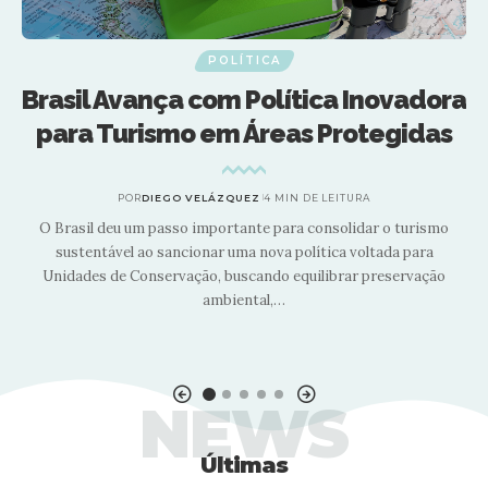
POLÍTICA
a
Argentina adota política de céus
abertos na aviação
POR
DIEGO VELÁZQUEZ
4 MIN DE LEITURA
Essas mudanças são o resultado de um esforço conjunto liderado
pelo Ministério de Desregulamentação e Transformação do
Estado, em parceria com a Secretaria de Transporte…
NEWS
Últimas