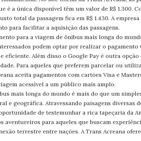
ue é a única disponível têm um valor de R$ 1.300. C
custo total da passagem fica em R$ 1.430. A empresa
o para facilitar a aquisição das passagens.
mento para a viagem de ônibus mais longa do mundo
nteressados podem optar por realizar o pagamento 
e eficiente. Além disso o Google Pay é outra opção 
dade. Para aqueles que preferem parcelar ou utiliz
reana aceita pagamentos com cartões Visa e Master
 viagem acessível a um público mais amplo.
ibus mais longa do mundo é mais do que um simple
al e geográfica. Atravessando paisagens diversas do
oportunidade de testemunhar a rica tapeçaria da Am
s aventureiros para aqueles que buscam experiênci
nexão terrestre entre nações. A Trans Acreana ofe