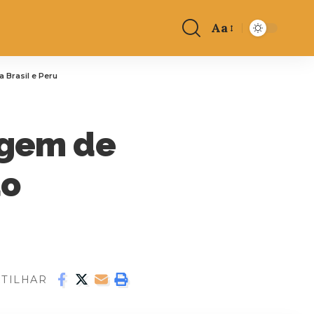
Aa
 Brasil e Peru
iagem de
do
TILHAR