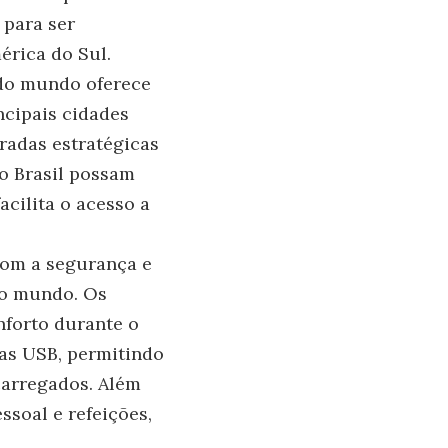
 para ser
érica do Sul.
 do mundo oferece
cipais cidades
radas estratégicas
do Brasil possam
acilita o acesso a
com a segurança e
do mundo. Os
nforto durante o
das USB, permitindo
carregados. Além
ssoal e refeições,