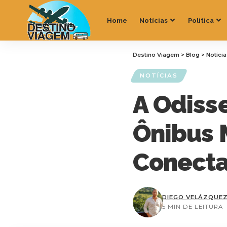
Home
Notícias
Política
Destino Viagem
>
Blog
>
Notíci
NOTÍCIAS
A Odiss
Ônibus 
Conecta 
DIEGO VELÁZQUE
5 MIN DE LEITURA