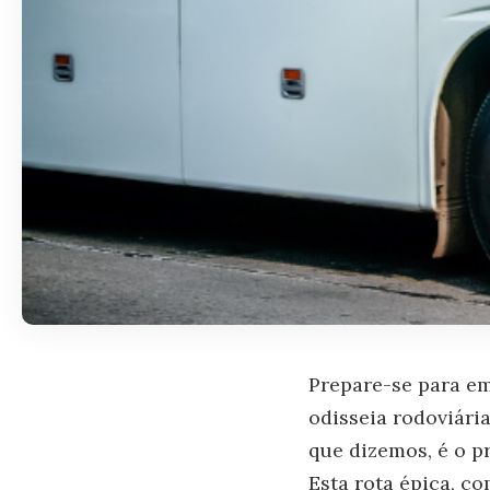
Prepare-se para e
odisseia rodoviári
que dizemos, é o p
Esta rota épica, c