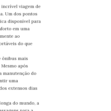
incrível viagem de
da. Um dos pontos
ica disponível para
onforto em uma
amente ao
ortáveis do que
e ônibus mais
. Mesmo após
e a manutenção do
antir uma
dos extensos dias
 longa do mundo, a
passagens para a