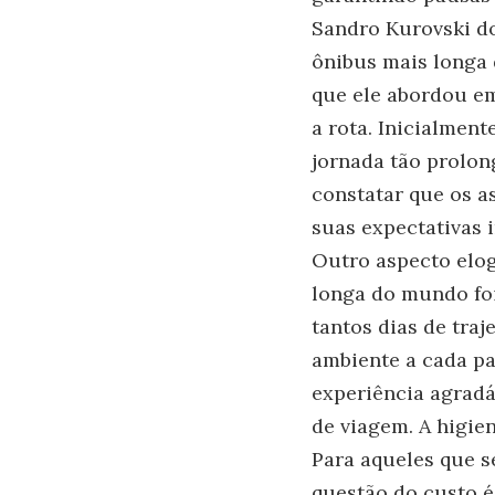
Sandro Kurovski d
ônibus mais longa
que ele abordou em
a rota. Inicialmen
jornada tão prolon
constatar que os a
suas expectativas i
Outro aspecto elog
longa do mundo fo
tantos dias de tra
ambiente a cada pa
experiência agradá
de viagem. A higie
Para aqueles que s
questão do custo é