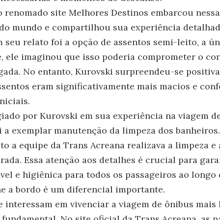
o renomado site Melhores Destinos embarcou nessa 
 do mundo e compartilhou sua experiência detalha
 seu relato foi a opção de assentos semi-leito, a ún
te, ele imaginou que isso poderia comprometer o c
gada. No entanto, Kurovski surpreendeu-se positiv
ssentos eram significativamente mais macios e conf
niciais.
iado por Kurovski em sua experiência na viagem d
i a exemplar manutenção da limpeza dos banheiros
jeto a equipe da Trans Acreana realizava a limpeza 
rada. Essa atenção aos detalhes é crucial para gar
vel e higiênica para todos os passageiros ao longo 
ne a bordo é um diferencial importante.
e interessam em vivenciar a viagem de ônibus mais
 fundamental. No site oficial da Trans Acreana, as 