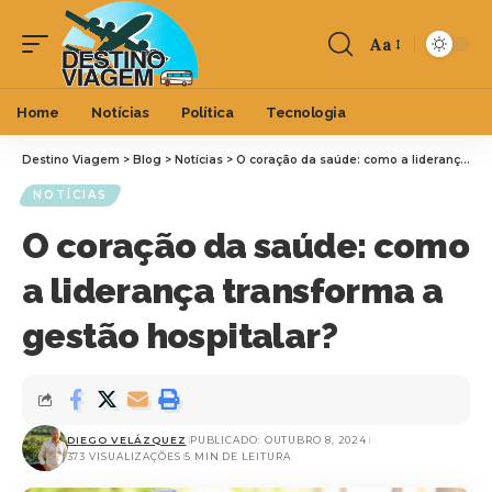
Aa
Home
Notícias
Política
Tecnologia
Destino Viagem
>
Blog
>
Notícias
>
O coração da saúde: como a liderança transforma a gestão hospitalar?
NOTÍCIAS
O coração da saúde: como
a liderança transforma a
gestão hospitalar?
DIEGO VELÁZQUEZ
PUBLICADO: OUTUBRO 8, 2024
373 VISUALIZAÇÕES
5 MIN DE LEITURA